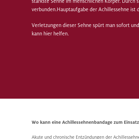
stärkste Sehne im menschlichen Körper. Durch 
verbunden.Hauptaufgabe der Achillessehne ist d
Verletzungen dieser Sehne spürt man sofort und
kann hier helfen.
Wo kann eine Achillessehnenbandage zum Einsa
Akute und chronische Entzündungen der Achillesseh