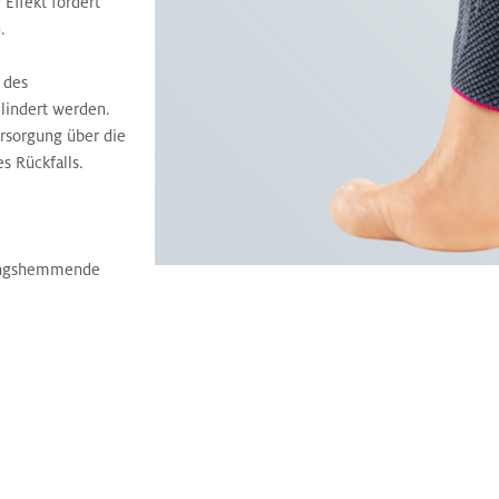
Effekt fördert
.
 des
lindert werden.
rsorgung über die
s Rückfalls.
ungshemmende