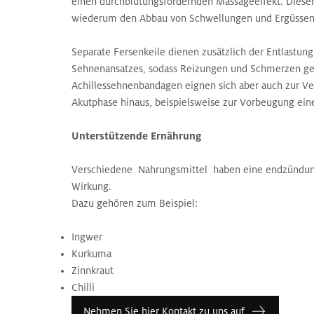
einen durchblutungsfördernden Massageeffekt. Dieser 
wiederum den Abbau von Schwellungen und Ergüssen
Separate Fersenkeile dienen zusätzlich der Entlastung
Sehnenansatzes, sodass Reizungen und Schmerzen ge
Achillessehnenbandagen eignen sich aber auch zur Ve
Akutphase hinaus, beispielsweise zur Vorbeugung eine
Unterstützende Ernährung
Verschiedene Nahrungsmittel haben eine endzünd
Wirkung.
Dazu gehören zum Beispiel:
Ingwer
Kurkuma
Zinnkraut
Chilli
Nehmen Sie hier Kontakt zu uns auf