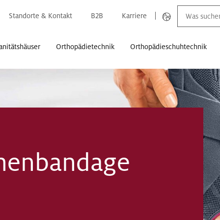
Standorte & Kontakt
B2B
Karriere
anitätshäuser
Orthopädietechnik
Orthopädieschuhtechnik
hnenbandage