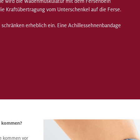
sie wird die Wadenmuskulatur mit dem Fersenbein
ie Kraftübertragung vom Unterschenkel auf die Ferse.
 schränken erheblich ein. Eine Achillessehnenbandage
tz kommen?
ne kommen vor