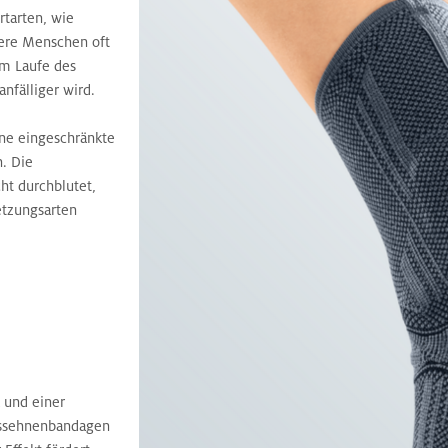
rtarten, wie
tere Menschen oft
im Laufe des
nfälliger wird.
ine eingeschränkte
h. Die
cht durchblutet,
etzungsarten
 und einer
lessehnenbandagen