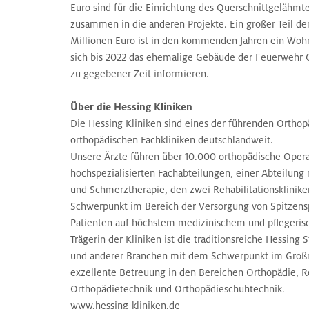
Euro sind für die Einrichtung des Querschnittgelähmt
zusammen in die anderen Projekte. Ein großer Teil der
Millionen Euro ist in den kommenden Jahren ein Woh
sich bis 2022 das ehemalige Gebäude der Feuerwehr 
zu gegebener Zeit informieren.
Über die Hessing Kliniken
Die Hessing Kliniken sind eines der führenden Orth
orthopädischen Fachkliniken deutschlandweit.
Unsere Ärzte führen über 10.000 orthopädische Opera
hochspezialisierten Fachabteilungen, einer Abteilung
und Schmerztherapie, den zwei Rehabilitationsklinike
Schwerpunkt im Bereich der Versorgung von Spitzenspo
Patienten auf höchstem medizinischem und pflegeris
Trägerin der Kliniken ist die traditionsreiche Hessing
und anderer Branchen mit dem Schwerpunkt im Großrau
exzellente Betreuung in den Bereichen Orthopädie, Re
Orthopädietechnik und Orthopädieschuhtechnik.
www.hessing-kliniken.de