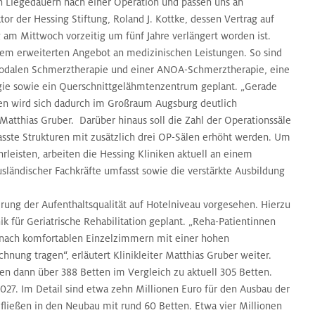
 Liegedauern nach einer Operation und passen uns an
or der Hessing Stiftung, Roland J. Kottke, dessen Vertrag auf
 am Mittwoch vorzeitig um fünf Jahre verlängert worden ist.
inem erweiterten Angebot an medizinischen Leistungen. So sind
odalen Schmerztherapie und einer ANOA-Schmerztherapie, eine
logie sowie ein Querschnittgelähmtenzentrum geplant. „Gerade
ten wird sich dadurch im Großraum Augsburg deutlich
, Matthias Gruber. Darüber hinaus soll die Zahl der Operationssäle
asste Strukturen mit zusätzlich drei OP-Sälen erhöht werden. Um
leisten, arbeiten die Hessing Kliniken aktuell an einem
ländischer Fachkräfte umfasst sowie die verstärkte Ausbildung
erung der Aufenthaltsqualität auf Hotelniveau vorgesehen. Hierzu
ik für Geriatrische Rehabilitation geplant. „Reha-Patientinnen
nach komfortablen Einzelzimmern mit einer hohen
hnung tragen“, erläutert Klinikleiter Matthias Gruber weiter.
en dann über 388 Betten im Vergleich zu aktuell 305 Betten.
2027. Im Detail sind etwa zehn Millionen Euro für den Ausbau der
fließen in den Neubau mit rund 60 Betten. Etwa vier Millionen