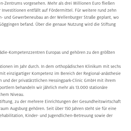
en-Zentrums vorgesehen. Mehr als drei Millionen Euro fließen
 Investitionen entfällt auf Fördermittel. Für weitere rund zehn
n- und Gewerbeneubau an der Wellenburger Straße geplant, wo
Göggingen befand. Über die genaue Nutzung wird die Stiftung
opädie-Kompetenzzentren Europas und gehören zu den größten
tionen im Jahr durch. In dem orthopädischen Klinikum mit sechs
 mit einzigartiger Kompetenz im Bereich der Regional-anästhesie
n und der privatärztlichen Hessingpark-Clinic GmbH mit ihrem
rtlern behandeln wir jährlich mehr als 13.000 stationäre
chem Niveau.
 Stiftung, zu der mehrere Einrichtungen der Gesundheitswirtschaft
m Augsburg gehören. Seit über 150 Jahren steht sie für eine
habilitation, Kinder- und Jugendlichen-Betreuung sowie der