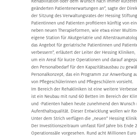
Rehabilitation oder dem Wunsch nach immer kürzeren
geänderten Patientenerwartungen an“, sagte der Direkt
der Sitzung des Verwaltungsrates der Hessing Stiftung
Patientinnen und Patienten profitieren künftig von e
neben neuen Therapieformen, wie etwa einer Multim
eigene Station für Akutgeriatrie und Alterstraumato
das Angebot für geriatrische Patientinnen und Patien
verbessern“, erläutert der Leiter der Hessing Kliniken
um ein Areal für kurze Operationen und darauf angep
den Personalbedarf für den Kapazitätsausbau zu gewähr
Personalkonzept, das ein Programm zur Anwerbung aus
von Pflegeschülerinnen und Pflegeschülern vorsieht.
Im Bereich der Rehakliniken ist eine weitere Verbess
ist ein Neubau mit rund 60 Betten im Bereich der Klin
und -Patienten haben heute zunehmend den Wunsch 
Aufenthaltsqualität. Dieser Entwicklung wollen wir Rec
Unter dem Strich verfügen die „neuen“ Hessing Klinik
Der Investitionszeitraum umfasst fünf Jahre bis Ende 
Operationssäle vorgesehen. Rund acht Millionen Euro 