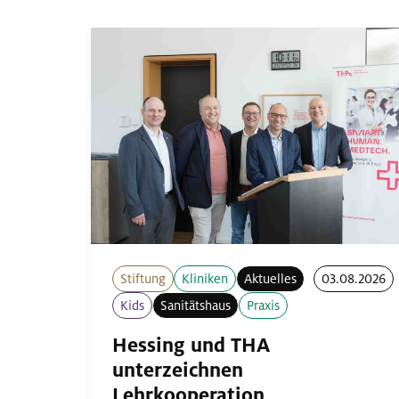
Stiftung
Kliniken
Aktuelles
03.08.2026
Kids
Sanitätshaus
Praxis
Hessing und THA
unterzeichnen
Lehrkooperation