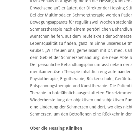
Krankenhaus in Augsburg bieten die Hessing Kliniken
Erwachsene an“, erläutert der Direktor der Hessing Sti
Bei der Multimodalen Schmerztherapie werden Patien
Bewegungsapparats für regulär zwei Wochen stationär 
Schmerztherapie nach einem persönlichen Behandlun
Menschen helfen, aus dem Teufelskreis der Schmerze
Lebensqualität zu finden, ganz im Sinne unseres Leitmot
Gruber. „Wir freuen uns, gemeinsam mit Dr. med. Carl
dem Gebiet der Schmerzbehandlung, die neue Abteilu
Der persönliche Behandlungsplan umfasst neben der ä
medikamentösen Therapie inhaltlich eng aufeinande
Physiotherapie, Ergotherapie, Rückenschule, Geräte
Entspannungstherapie und Kunsttherapie. Die Patien
Therapie in hotelähnlich ausgestatteten Einzelzimmern
Wiederherstellung der objektiven und subjektiven Funk
eine Linderung der Schmerzen und dort, wo dies nich
Schmerzen, um den Betroffenen eine Rückkehr in den
Über die Hessing Kliniken