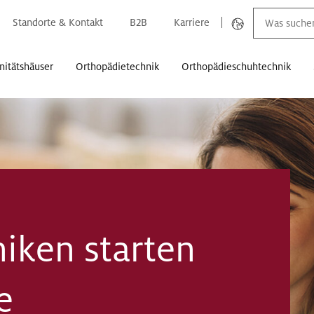
Standorte & Kontakt
B2B
Karriere
nitätshäuser
Orthopädietechnik
Orthopädieschuhtechnik
niken starten
e