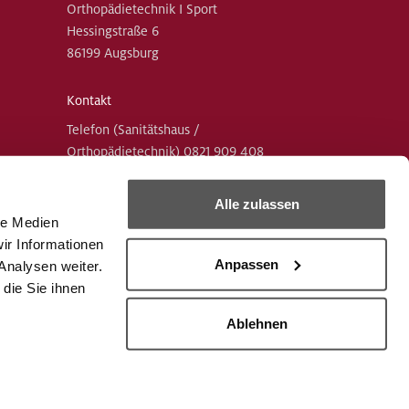
Orthopädietechnik I Sport
Hessingstraße 6
86199 Augsburg
Kontakt
Telefon (Sanitätshaus /
Orthopädietechnik)
0821 909 408
Telefon (Schuhtechnik / Sport)
0821 909
400
Alle zulassen
Mail
le Medien
sanitaetshaus.goeggingen(at)hessing-
ir Informationen
stiftung(dot)de
Anpassen
Analysen weiter.
die Sie ihnen
Ablehnen