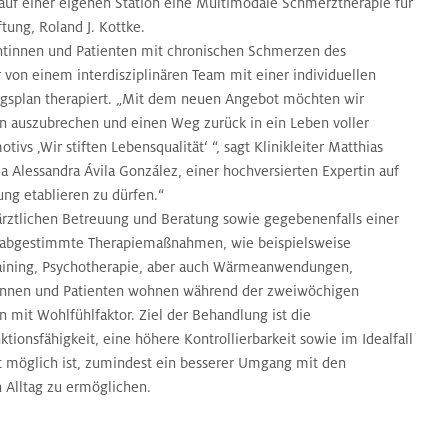
 auf einer eigenen Station eine Multimodale Schmerztherapie für
ftung, Roland J. Kottke.
tinnen und Patienten mit chronischen Schmerzen des
von einem interdisziplinären Team mit einer individuellen
gsplan therapiert. „Mit dem neuen Angebot möchten wir
n auszubrechen und einen Weg zurück in ein Leben voller
ivs ‚Wir stiften Lebensqualität‘ “, sagt Klinikleiter Matthias
a Alessandra Ávila González, einer hochversierten Expertin auf
ng etablieren zu dürfen.“
rztlichen Betreuung und Beratung sowie gegebenenfalls einer
r abgestimmte Therapiemaßnahmen, wie beispielsweise
training, Psychotherapie, aber auch Wärmeanwendungen,
tinnen und Patienten wohnen während der zweiwöchigen
 mit Wohlfühlfaktor. Ziel der Behandlung ist die
tionsfähigkeit, eine höhere Kontrollierbarkeit sowie im Idealfall
t möglich ist, zumindest ein besserer Umgang mit den
 Alltag zu ermöglichen.