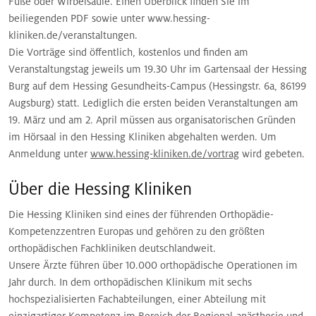
Füße oder Wirbelsäule. Einen Überblick finden Sie im
beiliegenden PDF sowie unter www.hessing-
kliniken.de/veranstaltungen.
Die Vorträge sind öffentlich, kostenlos und finden am
Veranstaltungstag jeweils um 19.30 Uhr im Gartensaal der Hessing
Burg auf dem Hessing Gesundheits-Campus (Hessingstr. 6a, 86199
Augsburg) statt. Lediglich die ersten beiden Veranstaltungen am
19. März und am 2. April müssen aus organisatorischen Gründen
im Hörsaal in den Hessing Kliniken abgehalten werden. Um
Anmeldung unter
www.hessing-kliniken.de/vortrag
wird gebeten.
Über die Hessing Kliniken
Die Hessing Kliniken sind eines der führenden Orthopädie-
Kompetenzzentren Europas und gehören zu den größten
orthopädischen Fachkliniken deutschlandweit.
Unsere Ärzte führen über 10.000 orthopädische Operationen im
Jahr durch. In dem orthopädischen Klinikum mit sechs
hochspezialisierten Fachabteilungen, einer Abteilung mit
einzigartiger Kompetenz im Bereich der Regional-anästhesie und