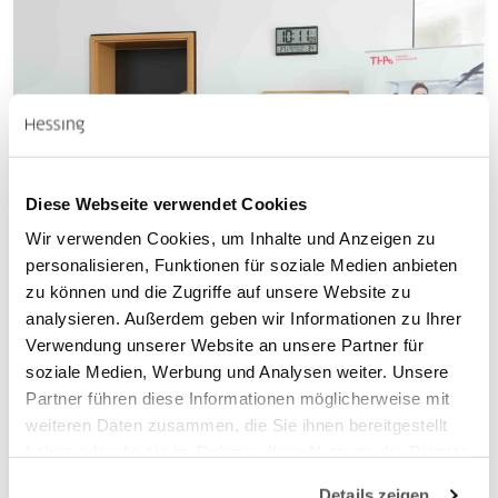
Diese Webseite verwendet Cookies
Wir verwenden Cookies, um Inhalte und Anzeigen zu
personalisieren, Funktionen für soziale Medien anbieten
zu können und die Zugriffe auf unsere Website zu
analysieren. Außerdem geben wir Informationen zu Ihrer
Stiftung
Kliniken
Aktuelles
Kids
03.08.2026
Verwendung unserer Website an unsere Partner für
soziale Medien, Werbung und Analysen weiter. Unsere
Sanitätshaus
Praxis
Partner führen diese Informationen möglicherweise mit
Hessing und THA unterzeichnen Lehrkooperation
weiteren Daten zusammen, die Sie ihnen bereitgestellt
haben oder die sie im Rahmen Ihrer Nutzung der Dienste
Bachelor-Studierende genießen Ausbildungsbestandteile bei
gesammelt haben.
Hessing
Details zeigen